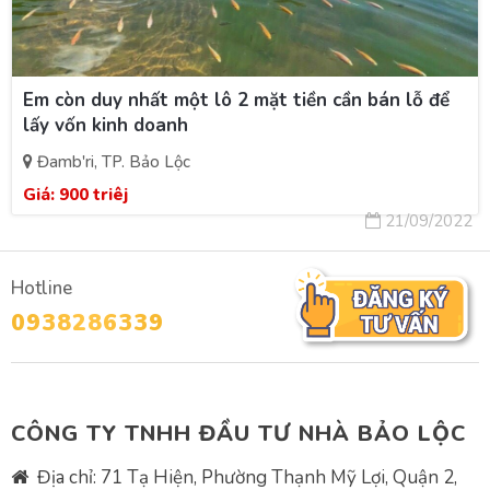
Em còn duy nhất một lô 2 mặt tiền cần bán lỗ để
lấy vốn kinh doanh
Đamb'ri, TP. Bảo Lộc
Giá:
900 triêj
21/09/2022
Hotline
0938286339
CÔNG TY TNHH ĐẦU TƯ NHÀ BẢO LỘC
Địa chỉ: 71 Tạ Hiện, Phường Thạnh Mỹ Lợi, Quận 2,