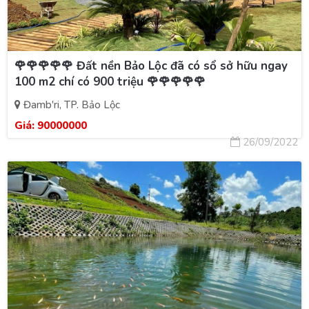
🌹🌹🌹🌹🌹 Đất nền Bảo Lộc đã có sổ sở hữu ngay
100 m2 chí có 900 triệu 🌹🌹🌹🌹🌹
Đamb'ri, TP. Bảo Lộc
Giá:
90000000
26/09/2022