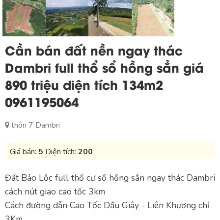
Cần bán đất nền ngay thác
Dambri full thổ sổ hồng sẳn giá
890 triệu diện tích 134m2
0961195064
thôn 7 Dambri
Giá bán:
5
Diện tích:
200
Đất Bảo Lộc full thổ cư sổ hồng sẳn ngay thác Dambri
cách nút giao cao tốc 3km
Cách đường dẫn Cao Tốc Dầu Giây - Liên Khương chỉ
3Km