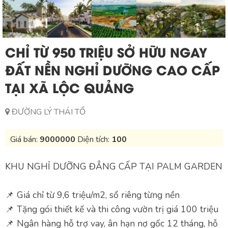
CHỈ TỪ 950 TRIỆU SỞ HỮU NGAY
ĐẤT NỀN NGHỈ DƯỠNG CAO CẤP
TẠI XÃ LỘC QUẢNG
ĐƯỜNG LÝ THÁI TỔ
Giá bán:
9000000
Diện tích:
100
KHU NGHỈ DƯỠNG ĐẲNG CẤP TẠI PALM GARDEN
📌 Giá chỉ từ 9,6 triệu/m2, sổ riêng từng nền
📌 Tặng gói thiết kế và thi công vườn trị giá 100 triệu
📌 Ngân hàng hỗ trợ vay, ân hạn nợ gốc 12 tháng, hỗ