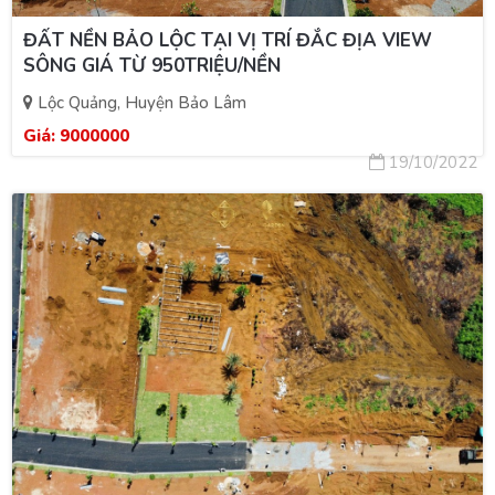
ĐẤT NỀN BẢO LỘC TẠI VỊ TRÍ ĐẮC ĐỊA VIEW
SÔNG GIÁ TỪ 950TRIỆU/NỀN
Lộc Quảng, Huyện Bảo Lâm
Giá:
9000000
19/10/2022