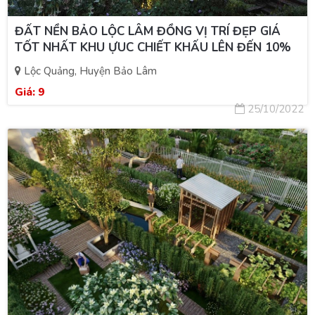
ĐẤT NỀN BẢO LỘC LÂM ĐỒNG VỊ TRÍ ĐẸP GIÁ
TỐT NHẤT KHU ỰUC CHIẾT KHẤU LÊN ĐẾN 10%
Lộc Quảng, Huyện Bảo Lâm
Giá:
9
25/10/2022