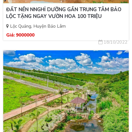
ĐẤT NỀN NNGHỈ DƯỠNG GẦN TRUNG TÂM BẢO
LỘC TẶNG NGAY VƯỜN HOA 100 TRIỆU
Lộc Quảng, Huyện Bảo Lâm
Giá:
9000000
18/10/2022