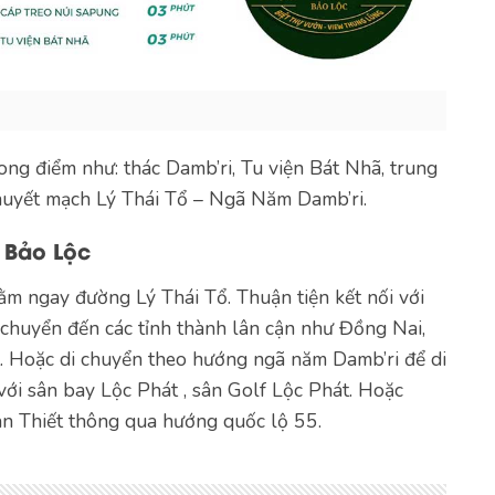
ong điểm như: thác Damb’ri, Tu viện Bát Nhã, trung
huyết mạch Lý Thái Tổ – Ngã Năm Damb’ri.
y Bảo Lộc
ằm ngay đường Lý Thái Tổ. Thuận tiện kết nối với
 chuyển đến các tỉnh thành lân cận như Đồng Nai,
. Hoặc di chuyển theo hướng ngã năm Damb’ri để di
với sân bay Lộc Phát , sân Golf Lộc Phát. Hoặc
n Thiết thông qua hướng quốc lộ 55.