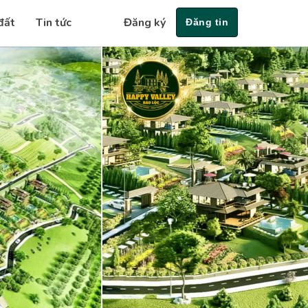
đất
Tin tức
Đăng ký
Đăng tin